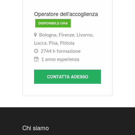
Operatore dell'accoglienza
M
c
DISPONIBILE ORA
Bologna, Firenze, Livorno,
Lucca, Pisa, Pistoia
2744 h formazione
1 anno esperienza
CONTATTA ADESSO
Chi siamo